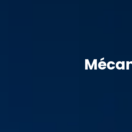
Mécan