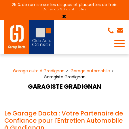
Panneau de gestion des cookies
25 % de remise sur les disques et plaquettes de frein
Du 1er au 30 avril inclus
×
Garage auto à Gradignan
Garage automobile
Garagiste Gradignan
GARAGISTE GRADIGNAN
Le Garage Dacta : Votre Partenaire de
Confiance pour l'Entretien Automobile
à Gradignan