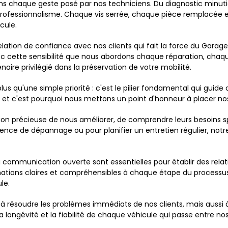
s chaque geste posé par nos techniciens. Du diagnostic minutieu
ofessionnalisme. Chaque vis serrée, chaque pièce remplacée est
cule.
relation de confiance avec nos clients qui fait la force du Gar
vec cette sensibilité que nous abordons chaque réparation, chaq
ire privilégié dans la préservation de votre mobilité.
 plus qu'une simple priorité : c'est le pilier fondamental qui g
 et c'est pourquoi nous mettons un point d'honneur à placer nos
on précieuse de nous améliorer, de comprendre leurs besoins sp
e de dépannage ou pour planifier un entretien régulier, notre é
ommunication ouverte sont essentielles pour établir des relatio
mations claires et compréhensibles à chaque étape du processus
le.
résoudre les problèmes immédiats de nos clients, mais aussi à 
a longévité et la fiabilité de chaque véhicule qui passe entre nos 