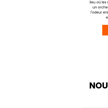
lieu où le
un orche
l'odeur en
e
NOU