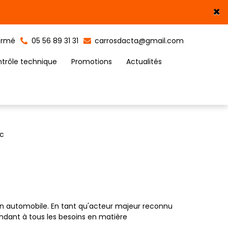
×
ermé
05 56 89 31 31
carrosdacta@gmail.com
ntrôle technique
Promotions
Actualités
ac
ion automobile. En tant qu'acteur majeur reconnu
ondant à tous les besoins en matière