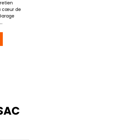
retien
u cœur de
 Garage
..
SSAC