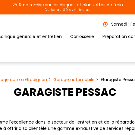
25 % de remise sur les disques et plaquettes de frein
Du 1er au 30 avril inclus
Samedi : F
anique générale et entretien
Carrosserie
Préparation co
rage auto à Gradignan
Garage automobile
Garagiste Pess
GARAGISTE PESSAC
rne l'excellence dans le secteur de l'entretien et de la réparat
ge à offrir à sa clientèle une gamme exhaustive de services rép