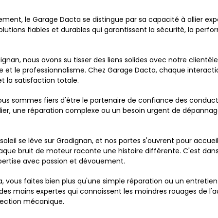
ent, le Garage Dacta se distingue par sa capacité à allier expe
solutions fiables et durables qui garantissent la sécurité, la pe
an, nous avons su tisser des liens solides avec notre clientèl
nce et le professionnalisme. Chez Garage Dacta, chaque interacti
la satisfaction totale.
ous sommes fiers d'être le partenaire de confiance des conducteu
lier, une réparation complexe ou un besoin urgent de dépannage,
leil se lève sur Gradignan, et nos portes s'ouvrent pour accueill
aque bruit de moteur raconte une histoire différente. C'est d
pertise avec passion et dévouement.
 vous faites bien plus qu'une simple réparation ou un entretien 
à des mains expertes qui connaissent les moindres rouages de l
rfection mécanique.