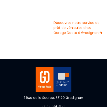
Découvrez notre service de
prêt de véhicules chez
Garage Dacta à Gradignan
1 Rue de la Source, 33170 Gradignan
05 56 89 31 31