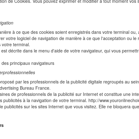
isation de Cookies. Vous pouvez exprimer et modifier à tout moment vos
vigation
nière à ce que des cookies soient enregistrés dans votre terminal ou, au
er votre logiciel de navigation de manière à ce que l'acceptation ou l
 votre terminal.
e est décrite dans le menu d'aide de votre navigateur, qui vous permett
 des principaux navigateurs
erprofessionnelles
oposé par les professionnels de la publicité digitale regroupés au se
 Advertising Bureau France.
es de professionnels de la publicité sur Internet et constitue une int
es publicités à la navigation de votre terminal. http://www.youronlinecho
publicités sur les sites Internet que vous visitez. Elle ne bloquera que
rs