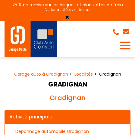
Panneau de gestion des cookies
25 % de remise sur les disques et plaquettes de frein
Du 1er au 30 avril inclus
×
Garage auto à Gradignan
Localités
Gradignan
GRADIGNAN
Gradignan
Activité principale
Dépannage automobile Gradignan